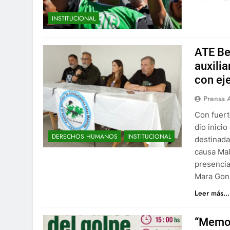
INSTITUCIONAL
ATE Be
auxili
con ej
Prensa 
Con fuert
dio inici
DERECHOS HUMANOS
INSTITUCIONAL
destinada
causa Mal
presencia
Mara Gon
Leer más...
“Memor