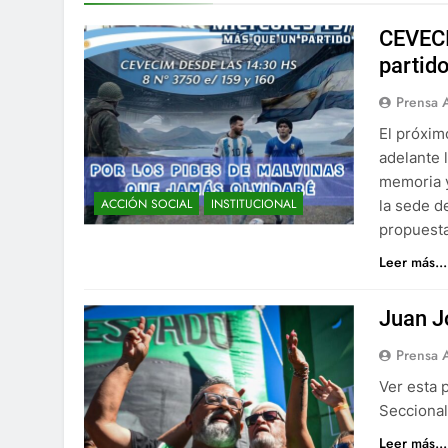
CEVECI
partido
Prensa 
El próxim
adelante 
memoria y
ACCIÓN SOCIAL
INSTITUCIONAL
la sede d
propuesta
Leer más...
Juan Jo
Prensa 
Ver esta 
Seccional
Leer más...