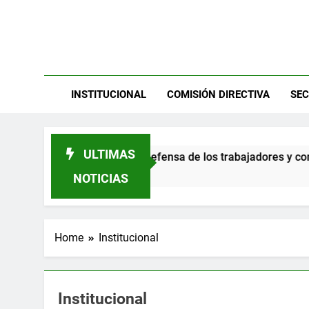
Ate
Sitio Ofic
INSTITUCIONAL
COMISIÓN DIRECTIVA
SEC
ULTIMAS
ovilización en defensa de los trabajadores y contra el ajuste
NOTICIAS
Home
Institucional
Institucional