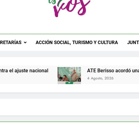
 Berisso
ial De La Seccional ATE Berisso
RETARÍAS
ACCIÓN SOCIAL, TURISMO Y CULTURA
JUNT
 nacional
ATE Berisso acordó una nueva parita
4 Agosto, 2026