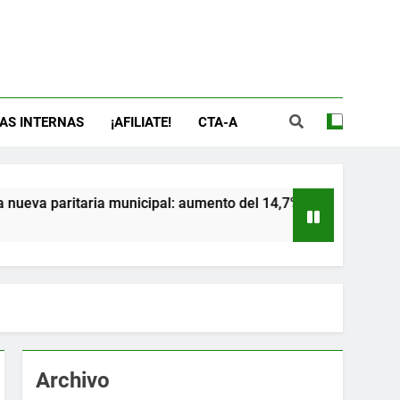
AS INTERNAS
¡AFILIATE!
CTA-A
ria municipal: aumento del 14,7% y pase de sumas al básico
Archivo