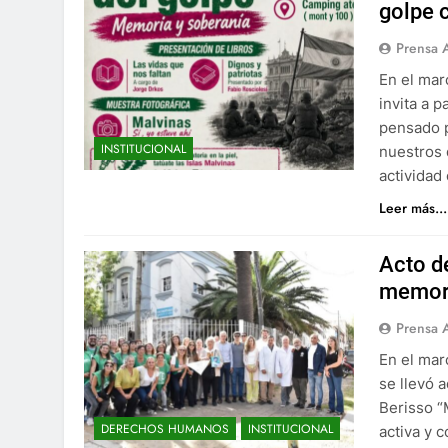
golpe 
Prensa 
En el mar
invita a 
pensado p
INSTITUCIONAL
nuestros 
actividad
Leer más...
Acto de
memori
Prensa 
En el mar
se llevó 
Berisso “
DERECHOS HUMANOS
INSTITUCIONAL
activa y 