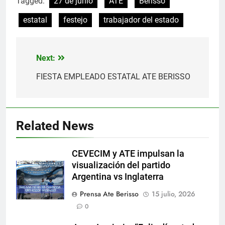
Tagged:
27 de junio
ATE
Berisso
estatal
festejo
trabajador del estado
Next:
Navegación
de
FIESTA EMPLEADO ESTATAL ATE BERISSO
entradas
Related News
CEVECIM y ATE impulsan la
visualización del partido
Argentina vs Inglaterra
Prensa Ate Berisso
15 julio, 2026
0